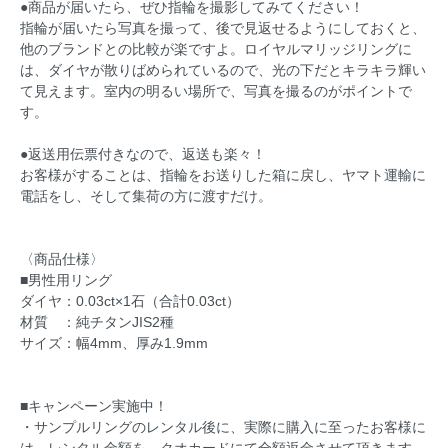
●商品が届いたら、ぜひ指輪を撮影してみてください！
指輪が届いたら写真を撮って、後で見返せるようにしておくと、
他のブランドとの比較が楽ですよ。ロイヤルマリッジリングに
は、ダイヤが散りばめられているので、光の下だとキラキラ輝い
て見えます。室内の明るい場所で、写真を撮るのがポイントで
す。
●返送用伝票付きなので、返送も楽々！
お客様がすることは、指輪をお送りした箱に戻し、ヤマト運輸に
電話をし、そして集荷の方に渡すだけ。
〈商品仕様〉
■男性用リング
ダイヤ：0.03ct×1石（合計0.03ct）
材質 ：純チタンJIS2種
サイズ：幅4mm、厚み1.9mm
■キャンペーン実施中！
・サンプルリングのレンタル後に、実際に購入に至ったお客様に