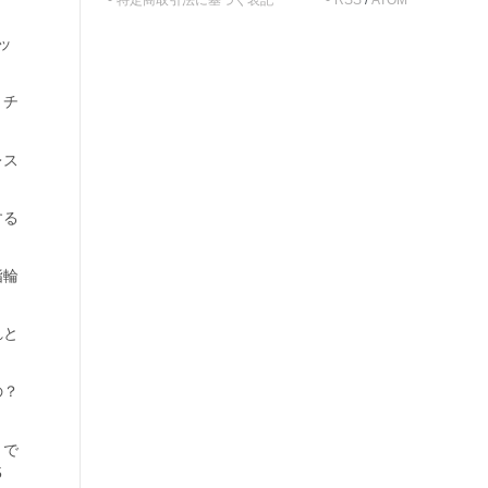
特定商取引法に基づく表記
RSS
/
ATOM
ッ
、チ
レス
する
指輪
れと
の？
トで
5